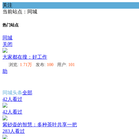
关注
当前站点：同城
热门站点
同城
关闭
大家都在搜：好工作
浏览:
1.71万
发布:
100
用户:
101
助
同城头条
全部
42人看过
42人看过
紫砂壶的智慧：多种茶叶共享一把
283人看过